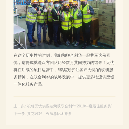
在这个历史性的时刻，我们和联合利华一起共享这份喜
悦，这份成就是双方团队历经数月共同努力的结果！无忧
将在后续的项目运营中，继续践行“让客户无忧”的玫瑰服
务精神，在联合利华的战略发展中，提供更多物流供应链
一体化服务产品。
上一条:
祝贺无忧供应链荣获联合利华“2019年度最佳服务奖”
下一条:
共克时艰，办法总比困难多