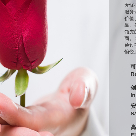
无忧
服务
价值
靠、
领先
商。
通过
愉悦
Re
i
S
E