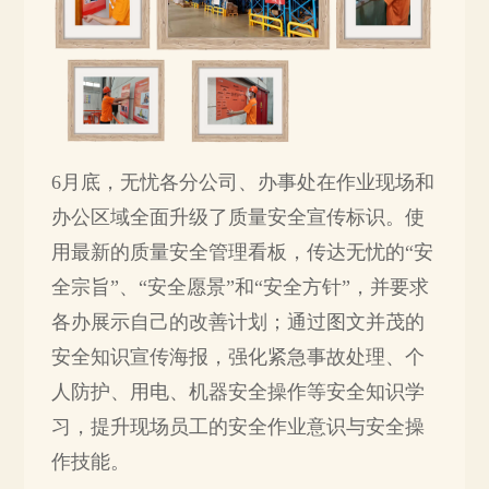
6月底，无忧各分公司、办事处在作业现场和
办公区域全面升级了质量安全宣传标识。使
用最新的质量安全管理看板，传达无忧的“安
全宗旨”、“安全愿景”和“安全方针”，并要求
各办展示自己的改善计划；通过图文并茂的
安全知识宣传海报，强化紧急事故处理、个
人防护、用电、机器安全操作等安全知识学
习，提升现场员工的安全作业意识与安全操
作技能。