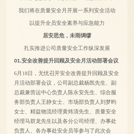
我们将在质量安全月开展一系列安全活动
以提升全员安全素养与应急能力
居安思危，未雨绸缪
扎实推进公司质量安全工作纵深发展
01.安全改善提升回顾及安全月活动部署会议
6月18日，无忧召开安全改善提升回顾及安全
月活动部署会议，公司副总裁杨凯先生、副
总裁兼营运中心负责人陈永安先生、综合服
务部负责人王静女士、市场部负责人刘梦昀
女士、精益物流经理黄炜清先生、质量安全
经理马群龙先生以及各分公司经理、办事处
负责人、各办事处安全员等参与了此次会