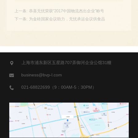
上一条:
恭喜无忧荣获“2017中国物流杰出企业”称号
下一条:
为金砖国家会议助力，无忧承运会议供食品
上海市浦东新区五星路707弄御河企业公馆31幢
business@bvp-l.com
021-68822699（9：00AM-5：30PM）