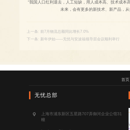
“我国人口红利退去，人工短缺，用人成本高、技术成本
未来，会有更多的新技术、新产品，从
上一条:
前7月物流总额同比增长7.0%
下一条:
新年伊始——无忧与安波福领导层会议顺利举行
首页
无忧总部
上海市浦东新区五星路707弄御河企业公馆31
幢