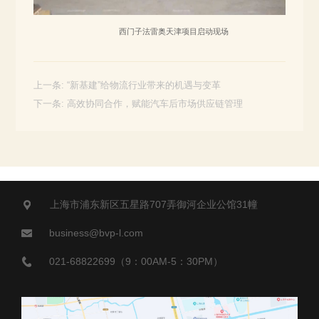
西门子法雷奥天津项目启动现场
上一条:
“新基建”给物流行业带来的机遇与变革
下一条:
高效协同合作，赋能汽车后市场供应链管理
上海市浦东新区五星路707弄御河企业公馆31幢
business@bvp-l.com
021-68822699（9：00AM-5：30PM）